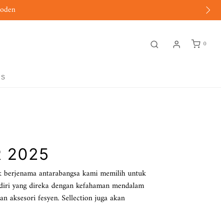
moden
0
GS
 2025
duk berjenama antarabangsa kami memilih untuk
diri yang direka dengan kefahaman mendalam
n aksesori fesyen. Sellection juga akan