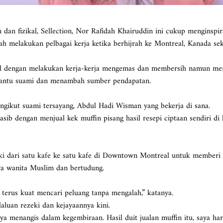
n fizikal, Sellection, Nor Rafidah Khairuddin ini cukup menginspiras
h melakukan pelbagai kerja ketika berhijrah ke Montreal, Kanada se
tel dengan melakukan kerja-kerja mengemas dan membersih namun men
bantu suami dan menambah sumber pendapatan.
engikut suami tersayang, Abdul Hadi Wisman yang bekerja di sana.
sib dengan menjual kek muffin pisang hasil resepi ciptaan sendiri d
ki dari satu kafe ke satu kafe di Downtown Montreal untuk memberi ‘t
aya wanita Muslim dan bertudung.
terus kuat mencari peluang tanpa mengalah,” katanya.
aluan rezeki dan kejayaannya kini.
nya menangis dalam kegembiraan. Hasil duit jualan muffin itu, saya h