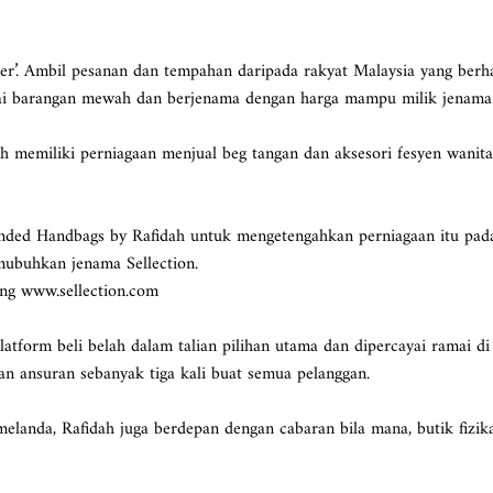
pper’. Ambil pesanan dan tempahan daripada rakyat Malaysia yang berha
kai barangan mewah dan berjenama dengan harga mampu milik jenama 
h memiliki perniagaan menjual beg tangan dan aksesori fesyen wanita
ed Handbags by Rafidah untuk mengetengahkan perniagaan itu pad
nubuhkan jenama Sellection.
ng www.sellection.com
latform beli belah dalam talian pilihan utama dan dipercayai ramai di
n ansuran sebanyak tiga kali buat semua pelanggan.
elanda, Rafidah juga berdepan dengan cabaran bila mana, butik fizik