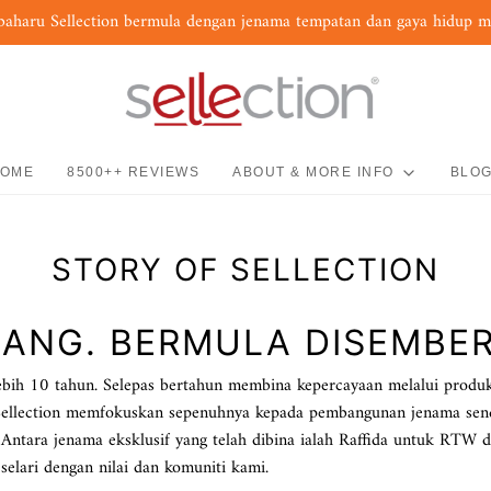
baharu Sellection bermula dengan jenama tempatan dan gaya hidup 
OME
8500++ REVIEWS
ABOUT & MORE INFO
BLO
STORY OF SELLECTION
RANG. BERMULA DISEMBER
ng lebih 10 tahun. Selepas bertahun membina kepercayaan melalui pro
Sellection memfokuskan sepenuhnya kepada pembangunan jenama sen
 Antara jenama eksklusif yang telah dibina ialah Raffida untuk RTW da
selari dengan nilai dan komuniti kami.